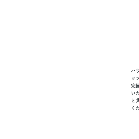
ハ
ッ
完
い
と
く