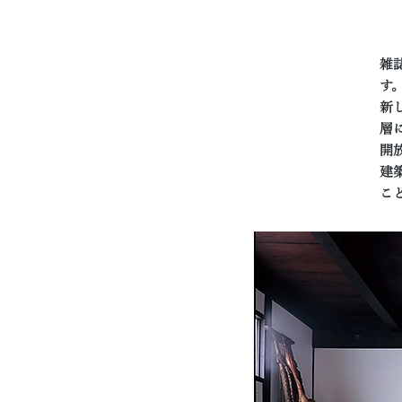
雑
す
新
層
開
建
こ