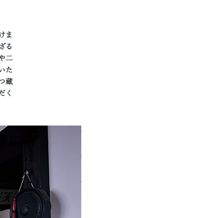
けま
ざる
や二
いた
つ蔵
だく