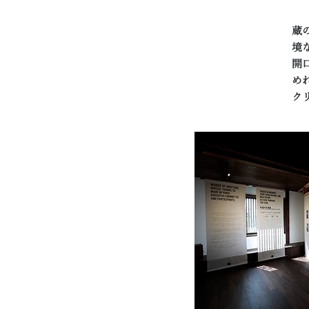
蔵
境
開
め
ク