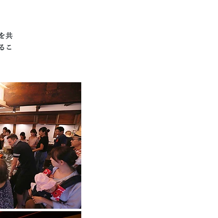
を共
るこ