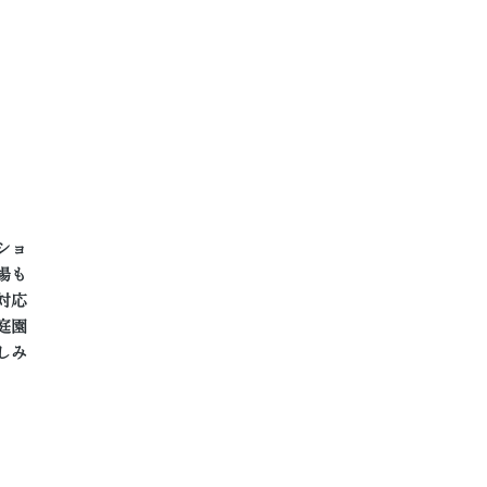
ショ
場も
対応
庭園
しみ