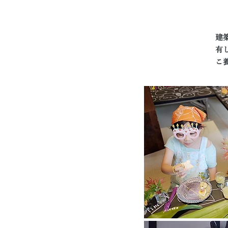
建
有
こ