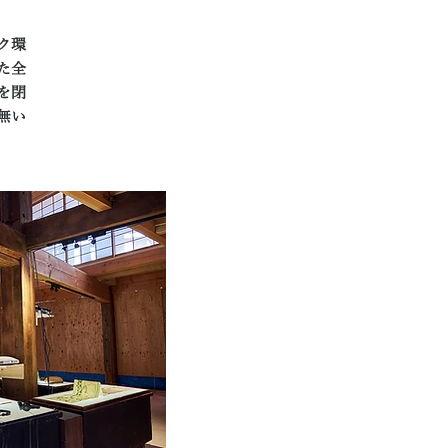
ク環
た全
を閉
無い